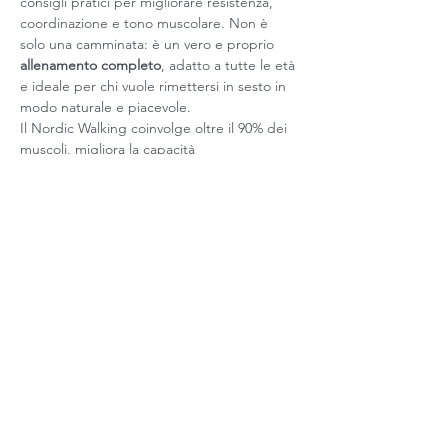
consigli pratici per migliorare resistenza, 
coordinazione e tono muscolare. Non è 
solo una camminata: è un vero e proprio 
allenamento completo
, adatto a tutte le età 
e ideale per chi vuole rimettersi in sesto in 
modo naturale e piacevole.
Il Nordic Walking coinvolge oltre il 90% dei 
muscoli, migliora la capacità 
cardiovascolare, riduce lo stress e ti regala 
nuova energia. Il tutto in un contesto verde 
e rilassante, dove ogni passo diventa un 
investimento sulla tua salute.
📍 
Ritrovo:
 Green Park – Via Fausto Coppi,…
Show More
Share this event