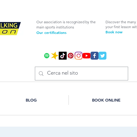
Our association is recognized by the
Discover the many 
your first lesson wi
main sports institutions
Book now
Our certifications
BLOG
BOOK ONLINE