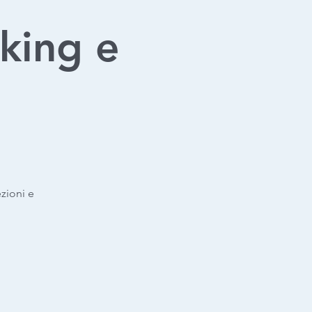
king e
zioni e