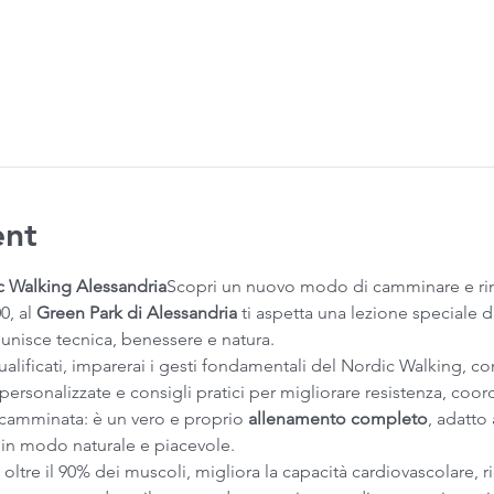
ent
 Walking Alessandria
Scopri un nuovo modo di camminare e rim
, al 
Green Park di Alessandria
 ti aspetta una lezione speciale di
 unisce tecnica, benessere e natura.
qualificati, imparerai i gesti fondamentali del Nordic Walking, con
personalizzate e consigli pratici per migliorare resistenza, coo
camminata: è un vero e proprio 
allenamento completo
, adatto 
o in modo naturale e piacevole.
ltre il 90% dei muscoli, migliora la capacità cardiovascolare, rid